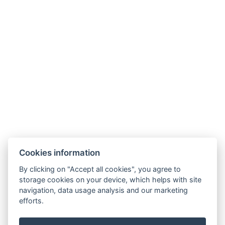
Dieses einzigartige Apartment in der prestigeträchtigen
Lage von Braník bietet mehr als nur komfortable Unterkunft
– es ist ein Ort, an dem die Zeit langsamer vergeht und die
Sinne zur Ruhe kommen. Moderne Architektur verbindet sich
hier mit der feinen Eleganz des Interieurs, in dem jedes
Detail seine Rolle spielt. Ein geräumiges Wohnzimmer mit
voll ausgestatteter Küche, zwei stilvolle Schlafzimmer
…
mehr anzeigen
JETZT BUCHEN
Cookies information
WEITERE INFORMATIONEN
By clicking on "Accept all cookies", you agree to
storage cookies on your device, which helps with site
navigation, data usage analysis and our marketing
efforts.
info@airporthotel.cz