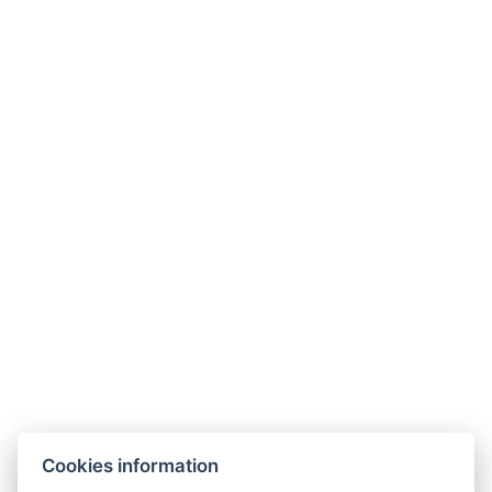
Anzahl der Betten: 4
AUSRÜSTUNG
BUCHUNGSFORMULAR
ANKUNFT
ABREISE
Cookies information